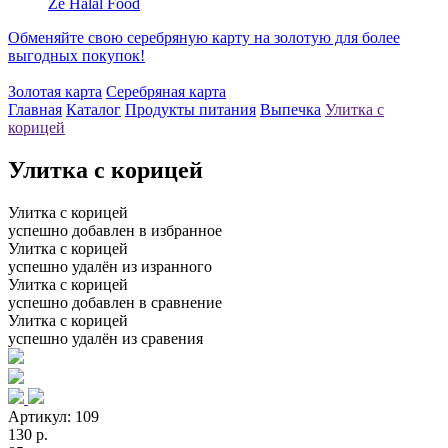
Ze Halal Food
Обменяйте свою серебряную карту на золотую для более
выгодных покупок!
Золотая карта
Серебряная карта
Главная
Каталог
Продукты питания
Выпечка
Улитка с
корицей
Улитка с корицей
Улитка с корицей
успешно добавлен в избранное
Улитка с корицей
успешно удалён из изранного
Улитка с корицей
успешно добавлен в сравнение
Улитка с корицей
успешно удалён из сравения
Артикул:
109
130 р.