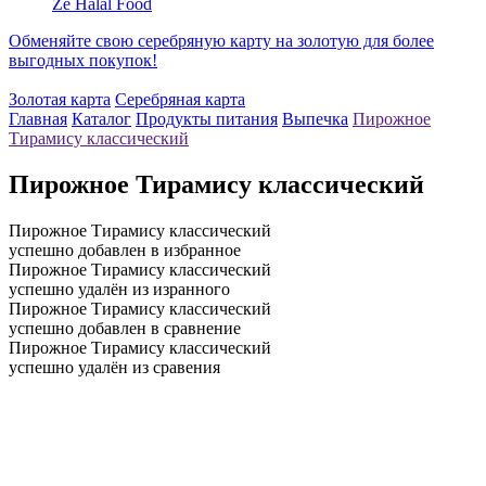
Ze Halal Food
Обменяйте свою серебряную карту на золотую для более
выгодных покупок!
Золотая карта
Серебряная карта
Главная
Каталог
Продукты питания
Выпечка
Пирожное
Тирамису классический
Пирожное Тирамису классический
Пирожное Тирамису классический
успешно добавлен в избранное
Пирожное Тирамису классический
успешно удалён из изранного
Пирожное Тирамису классический
успешно добавлен в сравнение
Пирожное Тирамису классический
успешно удалён из сравения