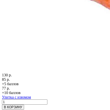
130 р.
85 р.
+5 баллов
77 р.
+10 баллов
Улитка с изюмом
В КОРЗИНУ