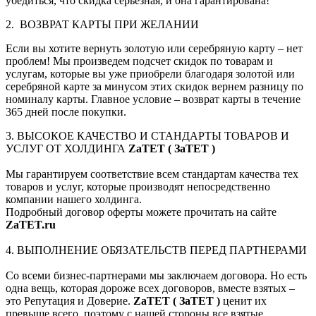
убедиться, что скидка серьезная, и она гарантирована!
2. ВОЗВРАТ КАРТЫ ПРИ ЖЕЛАНИИ
Если вы хотите вернуть золотую или серебряную карту – нет
проблем! Мы произведем подсчет скидок по товарам и
услугам, которые вы уже приобрели благодаря золотой или
серебряной карте за минусом этих скидок вернем разницу по
номиналу карты. Главное условие – возврат карты в течение
365 дней после покупки.
3. ВЫСОКОЕ КАЧЕСТВО И СТАНДАРТЫ ТОВАРОВ И
УСЛУГ ОТ ХОЛДИНГА
ZaTET ( ЗаТЕТ )
Мы гарантируем соответствие всем стандартам качества тех
товаров и услуг, которые производят непосредственно
компании нашего холдинга.
Подробный договор оферты можете прочитать на сайте
ZaTET.ru
4. ВЫПОЛНЕНИЕ ОБЯЗАТЕЛЬСТВ ПЕРЕД ПАРТНЕРАМИ
Со всеми бизнес-партнерами мы заключаем договора. Но есть
одна вещь, которая дороже всех договоров, вместе взятых –
это Репутация и Доверие.
ZaTET ( ЗаТЕТ )
ценит их
превыше всего, поэтому с нашей стороны все взятые