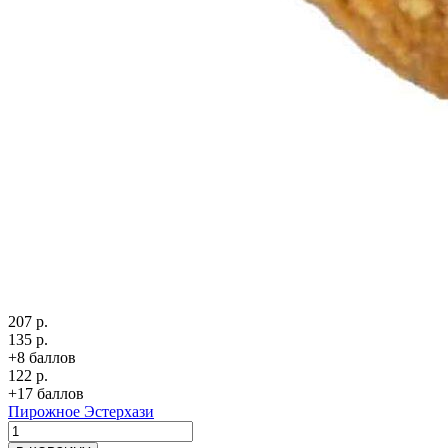
207 р.
135 р.
+8 баллов
122 р.
+17 баллов
Пирожное Эстерхази