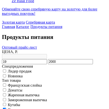
Ze Halal Food
Обменяйте свою серебряную карту на золотую для более
выгодных покупок!
Золотая карта
Серебряная карта
Главная
Каталог
Продукты питания
Продукты питания
Оптовый прайс-лист
ЦЕНА, Р.
Спецпредложения
Лидер продаж
Новинка
Тип товара
Французская слойка
Донатсы
Жаренная выпечка
Замороженная выпечка
Кутабы